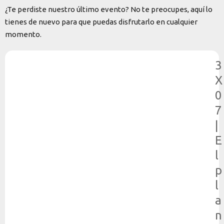
¿Te perdiste nuestro último evento? No te preocupes, aquí lo
tienes de nuevo para que puedas disfrutarlo en cualquier
momento.
3
X
0
7
|
E
l
p
l
a
n