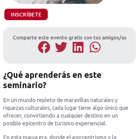
1x35
INSCRÍBETE
¿Qué
es
el
Comparte este evento gratis con tus amigos/as
Turismo
Experiencial?
cantidad
¿Qué aprenderás en este
seminario?
En un mundo repleto de maravillas naturales y
riquezas culturales, cada lugar tiene algo único que
ofrecer, convirtiendo a cualquier destino en un
posible epicentro de turismo experiencial.
En esta nueva era, donde el egocentrismo y la