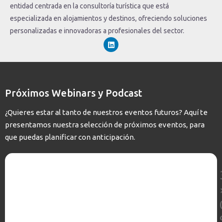
entidad centrada en la consultoría turística que está
especializada en alojamientos y destinos, ofreciendo soluciones
personalizadas e innovadoras a profesionales del sector.
L
i
n
k
e
d
i
Próximos Webinars y Podcast
n
¿Quieres estar al tanto de nuestros eventos futuros? Aquí te
presentamos nuestra selección de próximos eventos, para
que puedas planificar con anticipación.